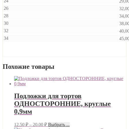
24
29,0
26
32,0
28
34,0
30
38,0
32
40,0
34
45,0
Похожие товары
Подложки для тортов
ОДНОСТОРОННИЕ, круглые
0,9мм
12.50
₽
–
20.00
₽
Выбрать ...