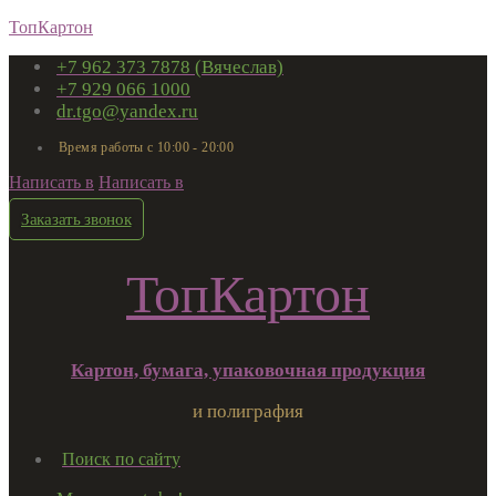
ТопКартон
+7 962 373 7878 (Вячеслав)
+7 929 066 1000
dr.tgo@yandex.ru
Время работы с 10:00 - 20:00
Написать в
Написать в
Заказать звонок
ТопКартон
Картон, бумага, упаковочная продукция
и полиграфия
Поиск по сайту