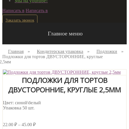
Мы на youtube!
Написать в
Написать в
Заказать звонок
Главное меню
Главная
»
Кондитерская упаковка
»
Подложки
»
Подложки для тортов ДВУСТОРОННИЕ, круглые
2,5мм
ПОДЛОЖКИ ДЛЯ ТОРТОВ
ДВУСТОРОННИЕ, КРУГЛЫЕ 2,5ММ
Цвет: синий\белый
Упаковка 50 шт.
22.00
₽
–
45.00
₽