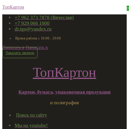
ТопКартон
0
+7 962 373 7878 (Вячеслав)
+7 929 066 1000
dr.tgo@yandex.ru
Время работы с 10:00 - 20:00
Написать в
Написать в
Заказать звонок
ТопКартон
Картон, бумага, упаковочная продукция
и полиграфия
Поиск по сайту
Мы на youtube!