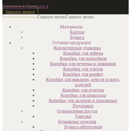
Написать в
Написать в
Заказать звонок
Главное меню
Главное меню
Материалы
Картон
Бумага
Готовая продукция
Кондитерская упаковка
Коробки для зефира
Коробки для капкейков
Коробки для печенья и пряников
Коробки для тортов
Коробки для конфет
Коробки для макарон, кексов и конд.
изделий
Коробки для рулетов
Коробки для шоколада
Коробки для эклеров и пирожных
Подложки
Одноразовая посуда
Тарелки
Бумажные изделия
Бумага обёрточная