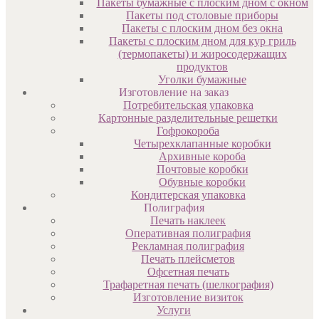
Пакеты бумажные с плоским дном с окном
Пакеты под столовые приборы
Пакеты с плоским дном без окна
Пакеты с плоским дном для кур гриль
(термопакеты) и жиросодержащих
продуктов
Уголки бумажные
Изготовление на заказ
Потребительская упаковка
Картонные разделительные решетки
Гофрокороба
Четырехклапанные коробки
Архивные короба
Почтовые коробки
Обувные коробки
Кондитерская упаковка
Полиграфия
Печать наклеек
Оперативная полиграфия
Рекламная полиграфия
Печать плейсметов
Офсетная печать
Трафаретная печать (шелкография)
Изготовление визиток
Услуги