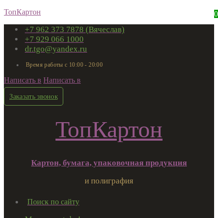
ТопКартон
0
+7 962 373 7878 (Вячеслав)
+7 929 066 1000
dr.tgo@yandex.ru
Время работы с 10:00 - 20:00
Написать в
Написать в
Заказать звонок
ТопКартон
Картон, бумага, упаковочная продукция
и полиграфия
Поиск по сайту