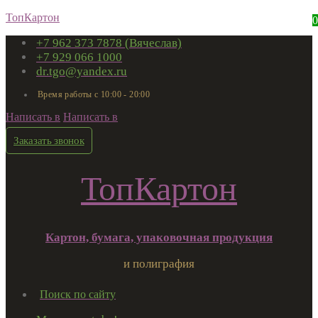
ТопКартон
0
+7 962 373 7878 (Вячеслав)
+7 929 066 1000
dr.tgo@yandex.ru
Время работы с 10:00 - 20:00
Написать в
Написать в
Заказать звонок
ТопКартон
Картон, бумага, упаковочная продукция
и полиграфия
Поиск по сайту