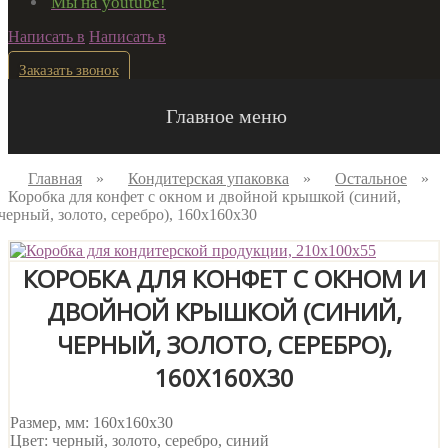
Мы на youtube!
Написать в
Написать в
Заказать звонок
Главное меню
Главная
»
Кондитерская упаковка
»
Остальное
»
Коробка для конфет с окном и двойной крышкой (синий,
черный, золото, серебро), 160х160х30
КОРОБКА ДЛЯ КОНФЕТ С ОКНОМ И
ДВОЙНОЙ КРЫШКОЙ (СИНИЙ,
ЧЕРНЫЙ, ЗОЛОТО, СЕРЕБРО),
160Х160Х30
Размер, мм: 160х160х30
Цвет: черный, золото, серебро, синий