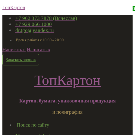
ТопКартон
0
+7 962 373 7878 (Вячеслав)
+7 929 066 1000
dr.tgo@yandex.ru
Время работы с 10:00 - 20:00
Написать в
Написать в
Заказать звонок
ТопКартон
Картон, бумага, упаковочная продукция
и полиграфия
Поиск по сайту